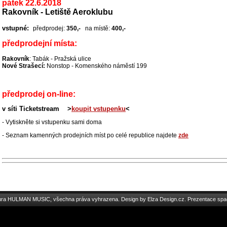
pátek 22.6.2018
Rakovník - Letiště Aeroklubu
vstupné:
předprodej:
350,-
na místě:
400,-
předprodejní místa:
Rakovník
: Tabák - Pražská ulice
Nové Strašecí:
Nonstop - Komenského náměstí 199
předprodej on-line:
v síti
Ticketstream
>
koupit vstupenku
<
- Vytiskněte si vstupenku sami doma
- Seznam kamenných prodejních míst po celé republice najdete
zde
tura HULMAN MUSIC, všechna práva vyhrazena. Design by
Elza Design.cz
. Prezentace spa