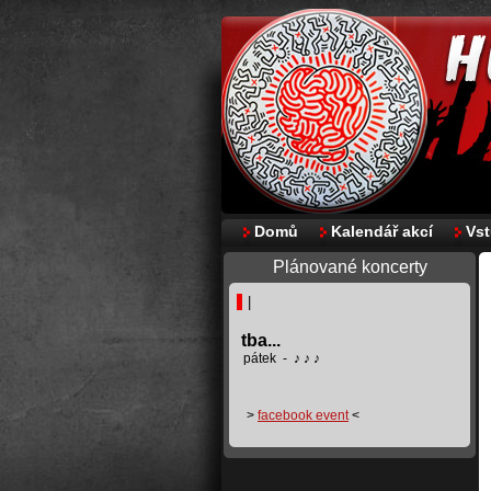
Domů
Kalendář akcí
Vs
Plánované koncerty
|
tba...
pátek - ♪ ♪ ♪
>
facebook event
<