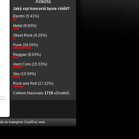
Anketa
Jaký styl koncertů byste chtěli?
Electro (5.41%)
Metal (9.83%)
Street Rock (4.25%)
Punk (29.55%)
Reggae (8.03%)
Hard Core (15.53%)
Ska (10.59%)
Rock and Roll (17.22%)
Celkem hlasovalo
1719
uživatelů.
dá do kategorie
Úspěšný web
.