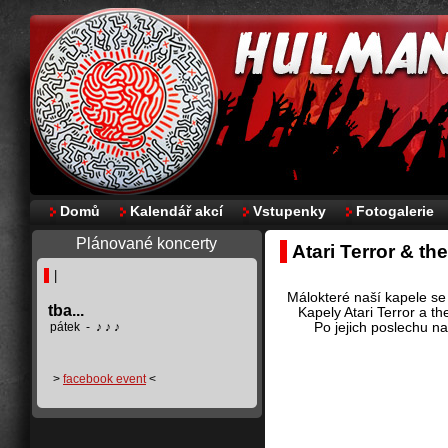
Domů
Kalendář akcí
Vstupenky
Fotogalerie
Plánované koncerty
Atari Terror & th
|
Málokteré naší kapele se
tba...
Kapely Atari Terror a t
pátek - ♪ ♪ ♪
Po jejich poslechu na
>
facebook event
<